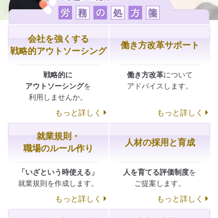
会社を強くする
働き方改革サポート
戦略的
アウトソーシング
戦略的に
働き方改革
に
ついて
アウトソーシング
を
アドバイスします。
利用しませんか。
もっと詳しく
もっと詳しく
就業規則・
人材の採用と育成
職場の
ルール作り
「いざという時
使える」
人を育てる
評価制度
を
就業規則を
作成します。
ご提案します。
もっと詳しく
もっと詳しく