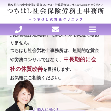
労務管理は短期集中で解決出来る問題ではあ
ホーム
セミナー講師承ります
理念・行動指針
労務の処方箋
お問い合わせ
ごあいさつ
お客様の声
事務所概要
アクセス
料金
りません。
つちはし社会労務士事務所は、
短期的な賃金
医療・介護特化型コンサルティング、各種申請
会社を強くする戦略的アウトソーシング
賃金・退職金設計コンサルティング
トラブルを未然に防ぐ労務管理
助成金申請、コンサルティング
就業規則・職場のルール作り
働き方改革サポート
人材の採用と育成
中長期的に会
や労務コンサルではなく、
社の体質改善
を目指します。
お気軽にご相談ください。