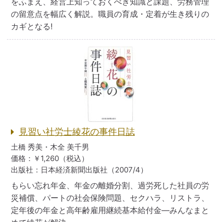
をふまえ、経営上知っておくべき知識と課題、労務管理
の留意点を幅広く解説。職員の育成・定着が生き残りの
カギとなる!
見習い社労士綾花の事件日誌
土橋 秀美・木全 美千男
価格：￥1,260（税込）
出版社：日本経済新聞出版社（2007/4）
もらい忘れ年金、年金の離婚分割、過労死した社員の労
災補償、パートの社会保険問題、セクハラ、リストラ、
定年後の年金と高年齢雇用継続基本給付金—みんなまと