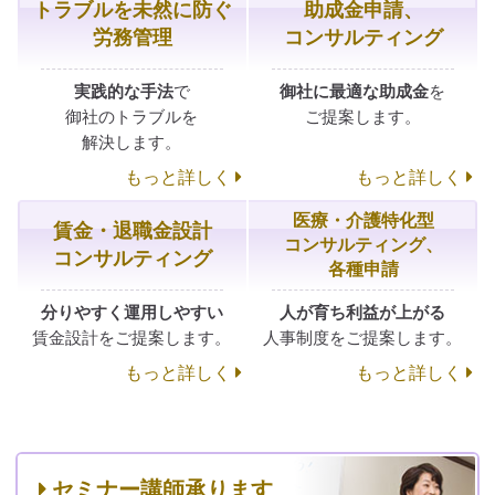
トラブルを
未然に防ぐ
助成金申請、
労務管理
コンサルティング
実践的な手法
で
御社に最適な
助成金
を
御社の
トラブルを
ご提案します。
解決します。
もっと詳しく
もっと詳しく
医療・介護特化型
賃金・
退職金設計
コンサルティング、
コンサルティング
各種申請
分りやすく
運用しやすい
人が育ち
利益が上がる
賃金設計をご提案します。
人事制度をご提案します。
もっと詳しく
もっと詳しく
セミナー講師承ります