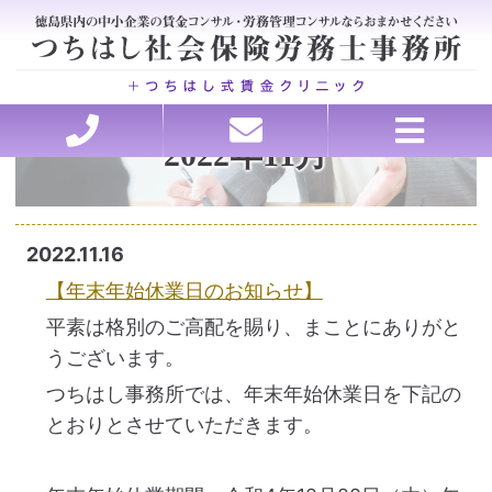
2022年11月
ホーム
セミナー講師承ります
理念・行動指針
労務の処方箋
お問い合わせ
ごあいさつ
お客様の声
事務所概要
アクセス
料金
医療・介護特化型コンサルティング、各種申請
会社を強くする戦略的アウトソーシング
賃金・退職金設計コンサルティング
トラブルを未然に防ぐ労務管理
助成金申請、コンサルティング
就業規則・職場のルール作り
働き方改革サポート
人材の採用と育成
2022.11.16
【年末年始休業日のお知らせ】
平素は格別のご高配を賜り、まことにありがと
うございます。
つちはし事務所では、年末年始休業日を下記の
とおりとさせていただきます。