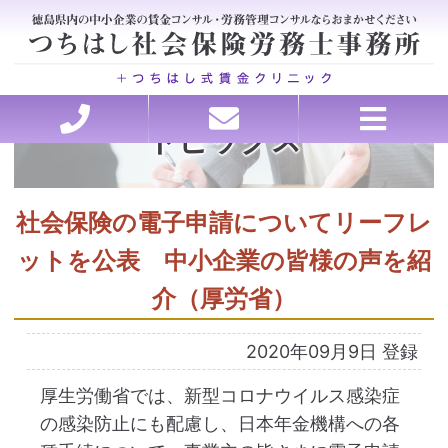
トピックス
ホーム
セミナー講師承ります
理念・行動指針
労務の処方箋
お問い合わせ
ごあいさつ
お客様の声
事務所概要
アクセス
料金
医療・介護特化型コンサルティング、各種申請
会社を強くする戦略的アウトソーシング
賃金・退職金設計コンサルティング
トラブルを未然に防ぐ労務管理
助成金申請、コンサルティング
就業規則・職場のルール作り
働き方改革サポート
人材の採用と育成
社会保険の電子申請についてリーフレ
ットを公表 中小企業の皆様の声を紹
介（厚労省）
2020年09月9日 登録
厚生労働省では、新型コロナウイルス感染症
の感染防止にも配慮し、日本年金機構への各