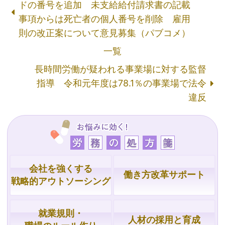
ドの番号を追加 未支給給付請求書の記載
事項からは死亡者の個人番号を削除 雇用
則の改正案について意見募集（パブコメ）
一覧
長時間労働が疑われる事業場に対する監督
指導 令和元年度は78.1％の事業場で法令
違反
会社を強くする
働き方改革サポート
戦略的
アウトソーシング
就業規則・
人材の採用と育成