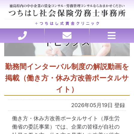
トピックス
ホーム
セミナー講師承ります
理念・行動指針
労務の処方箋
お問い合わせ
ごあいさつ
お客様の声
事務所概要
アクセス
料金
医療・介護特化型コンサルティング、各種申請
会社を強くする戦略的アウトソーシング
賃金・退職金設計コンサルティング
トラブルを未然に防ぐ労務管理
助成金申請、コンサルティング
就業規則・職場のルール作り
働き方改革サポート
人材の採用と育成
勤務間インターバル制度の解説動画を
掲載（働き方・休み方改善ポータルサ
イト）
2026年05月19日 登録
働き方・休み方改善ポータルサイト（厚生労
働省の委託事業）では、企業の皆様が自社の