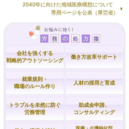
2040年に向けた地域医療構想について
専用ページを公表（厚労省）
会社を強くする
働き方改革サポート
戦略的
アウトソーシング
就業規則・
人材の採用と育成
職場の
ルール作り
トラブルを
未然に防ぐ
助成金申請、
労務管理
コンサルティング
医療・介護特化型