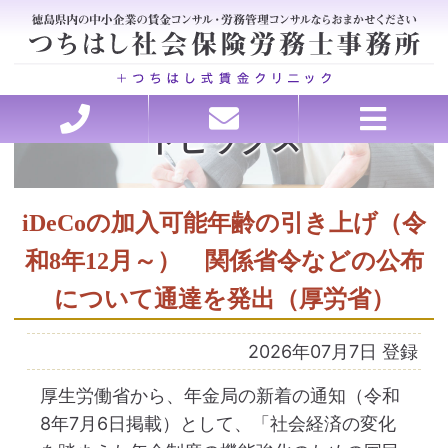
トピックス
ホーム
セミナー講師承ります
理念・行動指針
労務の処方箋
お問い合わせ
ごあいさつ
お客様の声
事務所概要
アクセス
料金
医療・介護特化型コンサルティング、各種申請
会社を強くする戦略的アウトソーシング
賃金・退職金設計コンサルティング
トラブルを未然に防ぐ労務管理
助成金申請、コンサルティング
就業規則・職場のルール作り
働き方改革サポート
人材の採用と育成
iDeCoの加入可能年齢の引き上げ（令
和8年12月～） 関係省令などの公布
について通達を発出（厚労省）
2026年07月7日 登録
厚生労働省から、年金局の新着の通知（令和
8年7月6日掲載）として、「社会経済の変化