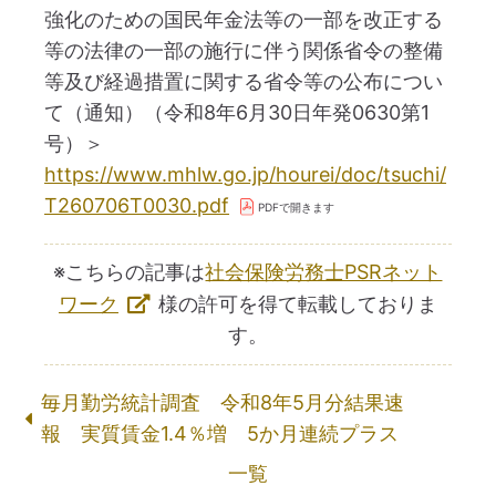
強化のための国民年金法等の一部を改正する
等の法律の一部の施行に伴う関係省令の整備
等及び経過措置に関する省令等の公布につい
て（通知）（令和8年6月30日年発0630第1
号）＞
https://www.mhlw.go.jp/hourei/doc/tsuchi/
T260706T0030.pdf
※こちらの記事は
社会保険労務士PSRネット
ワーク
様の許可を得て転載しておりま
す。
毎月勤労統計調査 令和8年5月分結果速
報 実質賃金1.4％増 5か月連続プラス
一覧