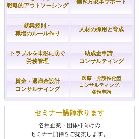
働き方改革サポート
戦略的
アウトソーシング
就業規則・
人材の採用と育成
職場の
ルール作り
トラブルを
未然に防ぐ
助成金申請、
労務管理
コンサルティング
医療・介護特化型
賃金・
退職金設計
コンサルティング、
コンサルティング
各種申請
セミナー講師承ります
各種企業・団体様向けの
セミナー開催をご提案します。