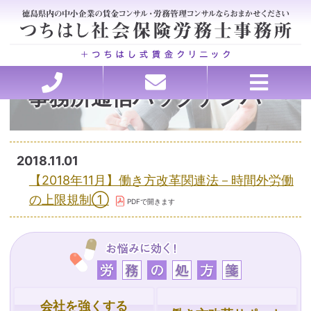
事務所通信バックナンバー
ホーム
セミナー講師承ります
理念・行動指針
労務の処方箋
お問い合わせ
ごあいさつ
お客様の声
事務所概要
アクセス
料金
医療・介護特化型コンサルティング、各種申請
会社を強くする戦略的アウトソーシング
賃金・退職金設計コンサルティング
トラブルを未然に防ぐ労務管理
助成金申請、コンサルティング
就業規則・職場のルール作り
働き方改革サポート
人材の採用と育成
2018.11.01
【2018年11月】働き方改革関連法－時間外労働
の上限規制①
会社を強くする