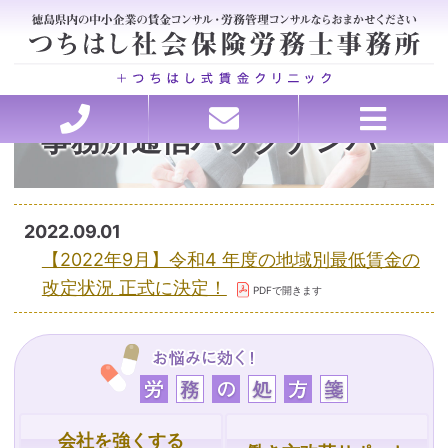
事務所通信バックナンバー
ホーム
セミナー講師承ります
理念・行動指針
労務の処方箋
お問い合わせ
ごあいさつ
お客様の声
事務所概要
アクセス
料金
医療・介護特化型コンサルティング、各種申請
会社を強くする戦略的アウトソーシング
賃金・退職金設計コンサルティング
トラブルを未然に防ぐ労務管理
助成金申請、コンサルティング
就業規則・職場のルール作り
働き方改革サポート
人材の採用と育成
2022.09.01
【2022年9月】令和4 年度の地域別最低賃金の
改定状況 正式に決定！
会社を強くする