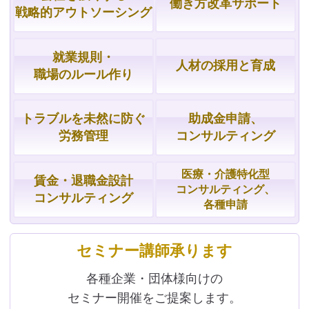
働き方改革サポート
戦略的
アウトソーシング
就業規則・
人材の採用と育成
職場の
ルール作り
トラブルを
未然に防ぐ
助成金申請、
労務管理
コンサルティング
医療・介護特化型
賃金・
退職金設計
コンサルティング、
コンサルティング
各種申請
セミナー講師承ります
各種企業・団体様向けの
セミナー開催をご提案します。