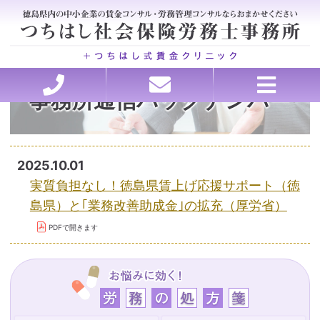
事務所通信バックナンバー
ホーム
セミナー講師承ります
理念・行動指針
労務の処方箋
お問い合わせ
ごあいさつ
お客様の声
事務所概要
アクセス
料金
医療・介護特化型コンサルティング、各種申請
会社を強くする戦略的アウトソーシング
賃金・退職金設計コンサルティング
トラブルを未然に防ぐ労務管理
助成金申請、コンサルティング
就業規則・職場のルール作り
働き方改革サポート
人材の採用と育成
2025.10.01
実質負担なし！徳島県賃上げ応援サポート（徳
島県）と｢業務改善助成金｣の拡充（厚労省）