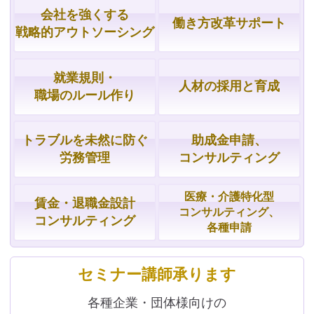
会社を強くする
働き方改革サポート
戦略的
アウトソーシング
就業規則・
人材の採用と育成
職場の
ルール作り
トラブルを
未然に防ぐ
助成金申請、
労務管理
コンサルティング
医療・介護特化型
賃金・
退職金設計
コンサルティング、
コンサルティング
各種申請
セミナー講師承ります
各種企業・団体様向けの