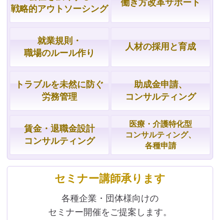
働き方改革サポート
戦略的
アウトソーシング
就業規則・
人材の採用と育成
職場の
ルール作り
トラブルを
未然に防ぐ
助成金申請、
労務管理
コンサルティング
医療・介護特化型
賃金・
退職金設計
コンサルティング、
コンサルティング
各種申請
セミナー講師承ります
各種企業・団体様向けの
セミナー開催をご提案します。