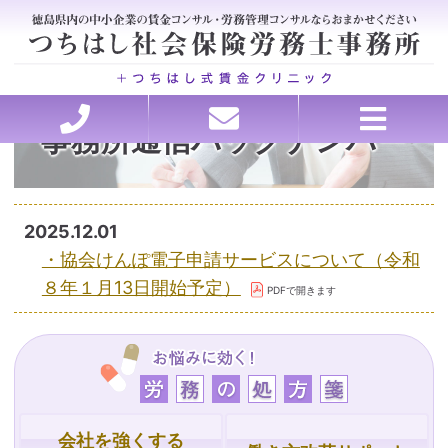
事務所通信バックナンバー
ホーム
セミナー講師承ります
理念・行動指針
労務の処方箋
お問い合わせ
ごあいさつ
お客様の声
事務所概要
アクセス
料金
医療・介護特化型コンサルティング、各種申請
会社を強くする戦略的アウトソーシング
賃金・退職金設計コンサルティング
トラブルを未然に防ぐ労務管理
助成金申請、コンサルティング
就業規則・職場のルール作り
働き方改革サポート
人材の採用と育成
2025.12.01
・協会けんぽ電子申請サービスについて（令和
８年１月13日開始予定）
会社を強くする